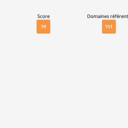
Score
Domaines référen
19
151