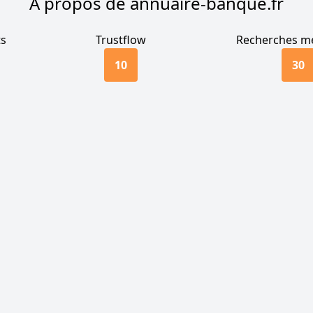
A propos de annuaire-banque.fr
ts
Trustflow
Recherches me
10
30