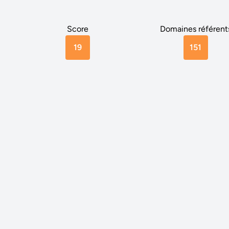
Score
Domaines référent
19
151