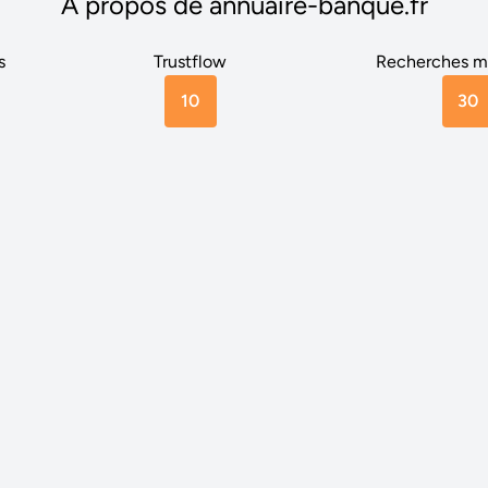
A propos de annuaire-banque.fr
s
Trustflow
Recherches m
10
30