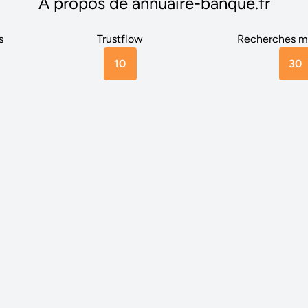
A propos de annuaire-banque.fr
s
Trustflow
Recherches m
10
30