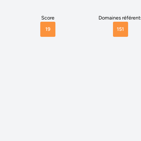
Score
Domaines référent
19
151