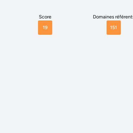
Score
Domaines référent
19
151