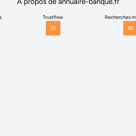
A propos de annuaire-banque.fr
s
Trustflow
Recherches m
10
30