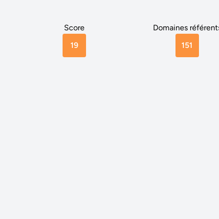
Score
Domaines référent
19
151