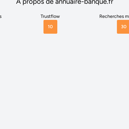
A propos de annuaire-banque.fr
s
Trustflow
Recherches m
10
30